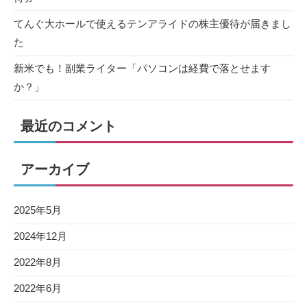
てんぐ大ホールで使えるテンアライドの株主優待が届きまし
た
新米でも！副業ライター「パソコンは経費で落とせます
か？」
最近のコメント
アーカイブ
2025年5月
2024年12月
2022年8月
2022年6月