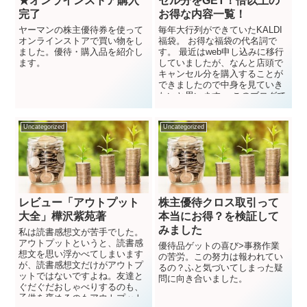
★オンラインストア購入
セル分をGET！倍以上の
完了
お得な内容一覧！
ヤーマンの株主優待券を使って
毎年大行列ができていたKALDI
オンラインストアで買い物をし
福袋。 お得な福袋の代名詞で
ました。優待・購入品を紹介し
す。 最近はweb申し込みに移行
ます。
していましたが、なんと店頭で
キャンセル分を購入することが
できましたので中身を見ていき
たいと思います。 このブログで
は中身と金額、...
Uncategorized
Uncategorized
レビュー「アウトプット
株主優待クロス取引って
大全」樺沢紫苑著
本当にお得？を検証して
みました
私は読書感想文が苦手でした。
アウトプットというと、読書感
優待品ゲットの喜び>事務作業
想文を思い浮かべてしまいます
の苦労。この努力は報われてい
が、読書感想文だけがアウトプ
るの？ふと気づいてしまった疑
ットではないですよね。友達と
問に向き合いました。
ぐだぐだおしゃべりするのも、
子供を褒めるのもアウトプット