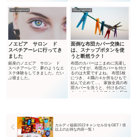
です。 この...
Uncategorized
Uncategorized
ノエビア サロン ド
面倒な布団カバー交換に
スペチアーレに行ってき
は、スナップボタンを使
ました
うと断然ラク！
銀座のノエビア サロン ド
布団のカバーはこまめに洗濯し
スペチアーレで、夢のようなエ
たいですが、布団カバーを付け
ステ体験をしてきました。だい
るのは大変ですよね。 布団1枚
ぶ寝ました。
につき、４隅の４か所をひもで
結んで止めて…。 家族全員の布
団カバーを洗うと、付けるのに
ぐったり。 ４人分で１６か所で
す。とても疲れる。...
カルディ福袋2022キャンセル分をGET！倍
以上のお得な内容一覧！