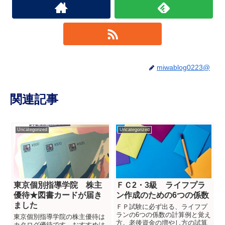
miwablog0223@
関連記事
Uncategorized
Uncategorized
東京個別指導学院 株主
ＦＣ2・3級 ライフプラ
優待★図書カードが届き
ン作成のための6つの係数
ました
ＦＰ試験に必ず出る、ライフプ
ランの6つの係数の計算例と覚え
東京個別指導学院の株主優待は
方。老後資金の増やし方の試算
カタログ優待です。おすすめは