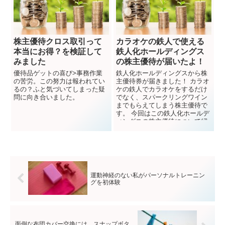
株主優待クロス取引って
カラオケの鉄人で使える
本当にお得？を検証して
鉄人化ホールディングス
みました
の株主優待が届いたよ！
優待品ゲットの喜び>事務作業
鉄人化ホールディングスから株
の苦労。この努力は報われてい
主優待券が届きました！ カラオ
るの？ふと気づいてしまった疑
ケの鉄人でカラオケをするだけ
問に向き合いました。
でなく、スパークリングワイン
までもらえてしまう株主優待で
す。 今回はこの鉄人化ホールデ
ィングスの株主優待について紹
介しますね。 ...
運動神経のない私がパーソナルトレーニン
グを初体験
面倒な布団カバー交換には、スナップボタ