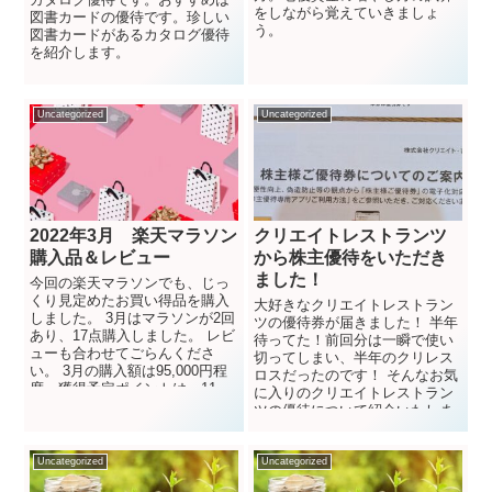
をしながら覚えていきましょ
図書カードの優待です。珍しい
う。
図書カードがあるカタログ優待
を紹介します。
Uncategorized
Uncategorized
2022年3月 楽天マラソン
クリエイトレストランツ
購入品＆レビュー
から株主優待をいただき
ました！
今回の楽天マラソンでも、じっ
くり見定めたお買い得品を購入
大好きなクリエイトレストラン
しました。 3月はマラソンが2回
ツの優待券が届きました！ 半年
あり、17点購入しました。 レビ
待ってた！前回分は一瞬で使い
ューも合わせてごらんくださ
切ってしまい、半年のクリレス
い。 3月の購入額は95,000円程
ロスだったのです！ そんなお気
度、獲得予定ポイントは、11,...
に入りのクリエイトレストラン
ツの優待について紹介いたしま
す。 クリエイトレス...
Uncategorized
Uncategorized