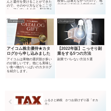
校舎には通えなかったので、地
んと還付を受けることができた
元ですが未知の小学校です。 で
ので、そのやり方などをここで
きたばかりの校庭は...
シェアしていきます。 配当落ち
調整金の差...
Uncategorized
Uncategorized
アイコム株主優待★カタ
【2022年版】こっそり副
ログから申し込みました
業をする5つの方法
アイコムは果物の選択肢が多い
副業でバレない方法５選
のが嬉しいです。他にも美味し
い食べ物がいっぱいのカタログ
を紹介します。
ふるさと納税 かつお節けずり器「オカ
カ」