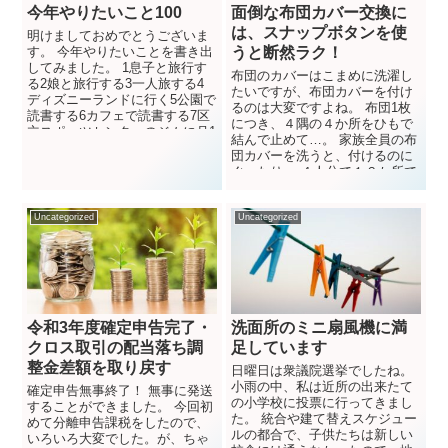
今年やりたいこと100
面倒な布団カバー交換に
は、スナップボタンを使
明けましておめでとうございま
す。 今年やりたいことを書き出
うと断然ラク！
してみました。 1息子と旅行す
布団のカバーはこまめに洗濯し
る2娘と旅行する3一人旅する4
たいですが、布団カバーを付け
ディズニーランドに行く5公園で
るのは大変ですよね。 布団1枚
読書する6カフェで読書する7区
につき、４隅の４か所をひもで
立スポーツセンターのジムに月1
結んで止めて…。 家族全員の布
回行く8国内の絶景...
団カバーを洗うと、付けるのに
ぐったり。 ４人分で１６か所で
す。とても疲れる。...
Uncategorized
Uncategorized
令和3年度確定申告完了・
洗面所のミニ扇風機に満
クロス取引の配当落ち調
足しています
整金差額を取り戻す
日曜日は衆議院選挙でしたね。
小雨の中、私は近所の出来たて
確定申告無事終了！ 無事に発送
の小学校に投票に行ってきまし
することができました。 今回初
た。 統合や建て替えスケジュー
めて分離申告課税をしたので、
ルの都合で、子供たちは新しい
いろいろ大変でした。が、ちゃ